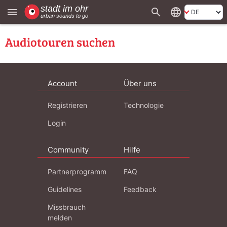
search
language
menu
Audiotouren suchen
Account
Über uns
Registrieren
Technologie
Login
Community
Hilfe
Partnerprogramm
FAQ
Guidelines
Feedback
Missbrauch
melden