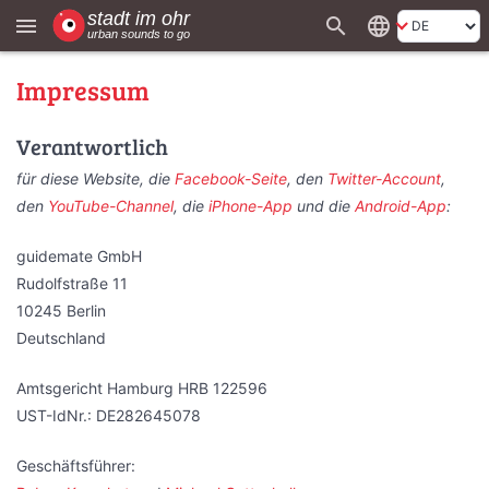
search
language
menu
Impressum
Verantwortlich
für diese Website, die
Facebook-Seite
, den
Twitter-Account
,
den
YouTube-Channel
, die
iPhone-App
und die
Android-App
:
guidemate GmbH
Rudolfstraße 11
10245 Berlin
Deutschland
Amtsgericht Hamburg HRB 122596
UST-IdNr.: DE282645078
Geschäftsführer: