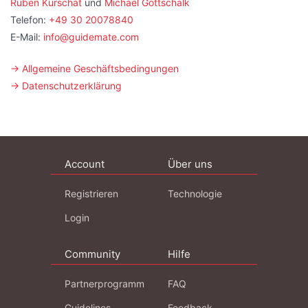
Ruben Kurschat
und
Michael Gottschalk
Telefon:
+49 30 20078840
E-Mail:
info@guidemate.com
→ Allgemeine Geschäftsbedingungen
→ Datenschutzerklärung
Account
Über uns
Registrieren
Technologie
Login
Community
Hilfe
Partnerprogramm
FAQ
Guidelines
Feedback