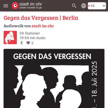
search
language
menu
Gegen das Vergessen | Berlin
Audiowalk von
stadt im ohr
59 Stationen
79:59 min Audio
directions_walk
favorite
5