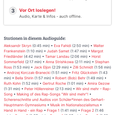
3
Vor Ort loslegen!
Audio, Karte & Infos - auch offline.
Stationen in diesem Audioguide:
Aleksandr Skryn
(0:45 min) •
Eva Fahidi
(2:50 min) •
Walter
Frankenstein
(1:10 min) •
Judah Samet
(1:47 min) •
Margot
Friedländer
(4:42 min) •
Tamar Landau
(2:06 min) •
Horst
Sommerfeld
(2:17 min) •
Anna Strishkowa
(2:11 min) •
Stephan
Ross
(1:53 min) •
Jack Eljon
(2:29 min) •
Zilli Schmidt
(1:56 min)
•
Andrzej Korczak-Branecki
(1:51 min) •
Fritz Glückstein
(1:43
min) •
Bella Shirin
(1:57 min) •
Robert (Bob) Behr
(1:49 min) •
Ruth Kohn
(1:52 min) •
Gertrut Roche
(1:01 min) •
Amira Gezow
(1:31 min) •
Peter Höllenreiner
(2:13 min) •
Wir sind mehr – Rap-
Song
•
Making of des Rap-Songs "Wir sind mehr"!
•
Scherenschnitte und Audios von Schüler*innen des Gerhart-
Hauptmann-Gymnasiums
•
Musik im Nationalsozialismus
•
Hand in Hand - ein Rap
•
Frage 1
(1:41 min) •
Frage 2
(1:46