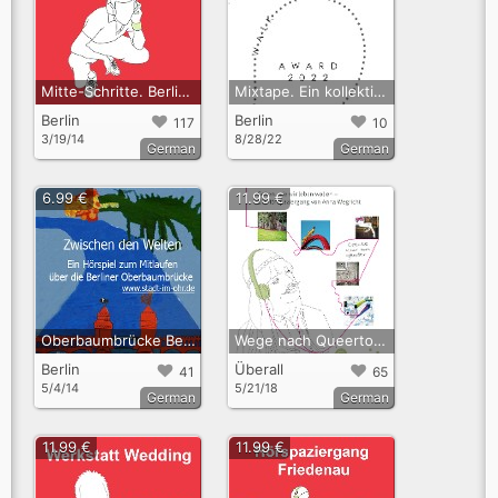
Mitte-Schritte. Berlins historisches Zentrum
Mixtape. Ein kollektiver Hörspaziergang aus Einreichungen zum Audiowalk-Award 2022
Berlin
Berlin
117
10
3/19/14
8/28/22
German
German
6.99 €
11.99 €
Oberbaumbrücke Berlin - Familienaudioguide
Wege nach Queertopia. Gehen, wie wir leben wollen
Berlin
Überall
41
65
5/4/14
5/21/18
German
German
11.99 €
11.99 €