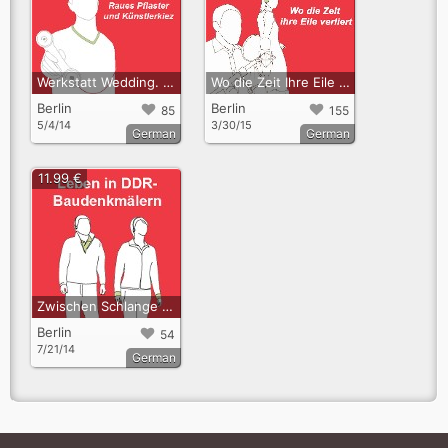
Werkstatt Wedding. Raues Pflaster und Künstlerkiez
Wo die Zeit Ihre Eile verliert - Hörspaziergang Friedenau
Berlin
Berlin
85
155
5/4/14
3/30/15
German
German
11.99 €
Zwischen Schlange und Schwan. Audiotour über das Leben in DDR-Baudenkmälern
Berlin
54
7/21/14
German