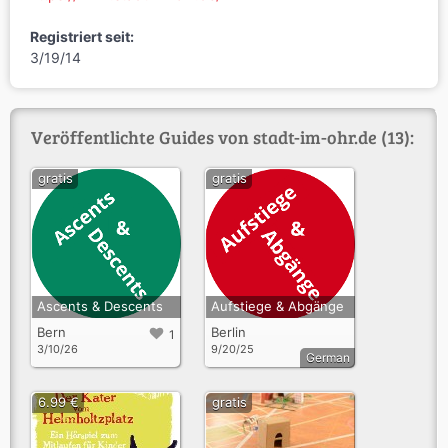
Registriert seit:
3/19/14
Veröffentlichte Guides von stadt-im-ohr.de (13):
gratis
gratis
Ascents & Descents
Aufstiege & Abgänge
Bern
Berlin
1
3/10/26
9/20/25
German
6.99 €
gratis