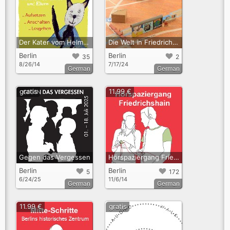
Der Kater vom Helmholtzplatz. Ein Hörspiel zum Mitlaufen für Kinder und Eltern
Die Welt in Friedrichshain-Kreuzberg
Berlin
Berlin
35
2
8/26/14
7/17/24
German
German
gratis
11.99 €
Gegen das Vergessen
Hörspaziergang Friedrichshain. Von Bauernkaten und Arbeiterpalästen, von Hinterhöfen und Wohnprojekten
Berlin
Berlin
5
172
6/24/25
11/6/14
German
German
11.99 €
gratis