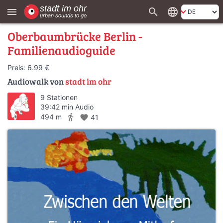
search
language
menu
Oberbaumbrücke Berlin -
Familienaudioguide
Preis: 6.99 €
Audiowalk von
stadt im ohr
9 Stationen
39:42 min Audio
directions_walk
494 m
favorite
41