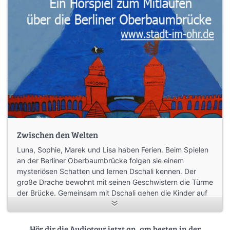
Zwischen den Welten
Luna, Sophie, Marek und Lisa haben Ferien. Beim Spielen
an der Berliner Oberbaumbrücke folgen sie einem
mysteriösen Schatten und lernen Dschali kennen. Der
große Drache bewohnt mit seinen Geschwistern die Türme
der Brücke. Gemeinsam mit Dschali gehen die Kinder auf
eine Zeitreise und erkunden die Geschichte der
Oberbaumbrücke. Sie begegnen einem Herold, dem
Boten des Königs, besichtigen eine beheizte
Hör dir die Audiotour jetzt an, am besten in der