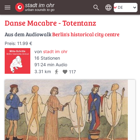
search
language
menu
Danse Macabre - Totentanz
Aus dem Audiowalk
Berlin's historical city centre
Preis: 11.99 €
von
stadt im ohr
16 Stationen
91:24 min Audio
directions_walk
3.31 km
favorite
117