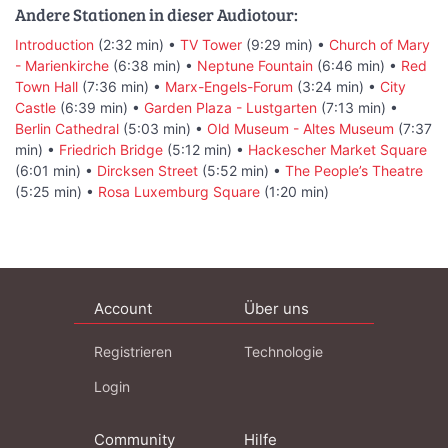
Andere Stationen in dieser Audiotour:
Introduction
(2:32 min) •
TV Tower
(9:29 min) •
Church of Mary
- Marienkirche
(6:38 min) •
Neptune Fountain
(6:46 min) •
Red
Town Hall
(7:36 min) •
Marx-Engels-Forum
(3:24 min) •
City
Castle
(6:39 min) •
Garden Plaza - Lustgarten
(7:13 min) •
Berlin Cathedral
(5:03 min) •
Old Museum - Altes Museum
(7:37
min) •
Friedrich Bridge
(5:12 min) •
Hackescher Market Square
(6:01 min) •
Dircksen Street
(5:52 min) •
The People’s Theatre
(5:25 min) •
Rosa Luxemburg Square
(1:20 min)
Account
Über uns
Registrieren
Technologie
Login
Community
Hilfe