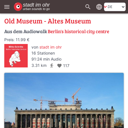
search
language
menu
Old Museum - Altes Museum
Aus dem Audiowalk
Berlin's historical city centre
Preis: 11.99 €
von
stadt im ohr
16 Stationen
91:24 min Audio
directions_walk
3.31 km
favorite
117