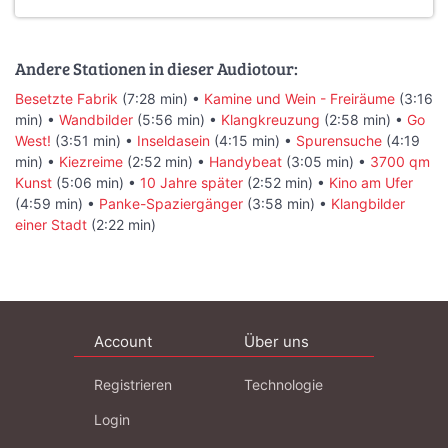
Andere Stationen in dieser Audiotour:
Besetzte Fabrik
(7:28 min) •
Kamine und Wein - Freiräume
(3:16
min) •
Wandbilder
(5:56 min) •
Klangkreuzung
(2:58 min) •
Go
West!
(3:51 min) •
Inseldasein
(4:15 min) •
Spurensuche
(4:19
min) •
Kiezreime
(2:52 min) •
Handybeat
(3:05 min) •
3700 qm
Kunst
(5:06 min) •
10 Jahre später
(2:52 min) •
Kino am Ufer
(4:59 min) •
Panke-Spaziergänger
(3:58 min) •
Klangbilder
einer Stadt
(2:22 min)
Account
Über uns
Registrieren
Technologie
Login