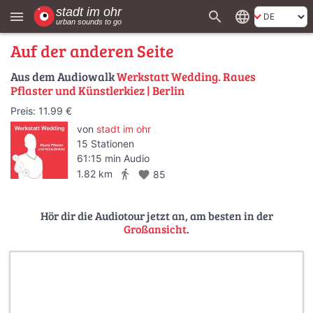
search
language
menu
Auf der anderen Seite
Aus dem Audiowalk
Werkstatt Wedding. Raues
Pflaster und Künstlerkiez | Berlin
Preis: 11.99 €
von
stadt im ohr
15 Stationen
61:15 min Audio
directions_walk
1.82 km
favorite
85
Hör dir die Audiotour jetzt an, am besten in der
Großansicht
.