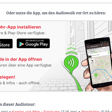
Oder nutze die App, um den Audiowalk vor Ort zu hören:
ohr-App installieren
e & Play-Store verfügbar.
e in der App öffnen
uren über eine App verfügbar.
oslegen!
 & Infos - auch offline.
n dieser Audiotour:
 min) •
Kamine und Wein - Freiräume
(3:16 min) •
Wandbilder
(5:56 