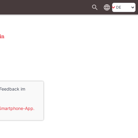
search
language
in
r Feedback im
e Smartphone-App.