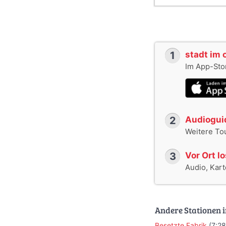
1
stadt im 
Im App-Stor
2
Audioguid
Weitere To
3
Vor Ort l
Audio, Karte
Andere Stationen i
Besetzte Fabrik
(7:28