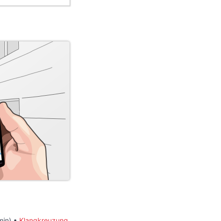
min) •
Klangkreuzung