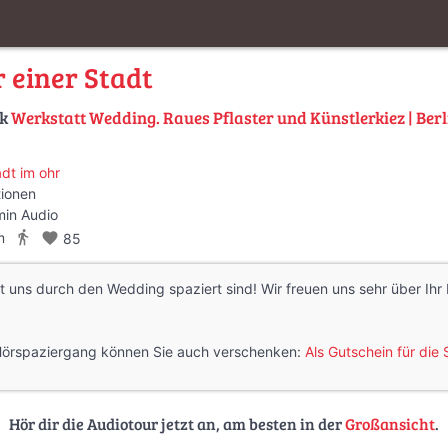
 einer Stadt
lk
Werkstatt Wedding. Raues Pflaster und Künstlerkiez | Berl
adt im ohr
tionen
min Audio
directions_walk
m
favorite
85
t uns durch den Wedding spaziert sind! Wir freuen uns sehr über Ih
Hörspaziergang können Sie auch verschenken:
Als Gutschein für di
Hör dir die Audiotour jetzt an, am besten in der
Großansicht
.