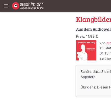
menu
Klangbilder
Aus dem Audiowa
Preis: 11.99 €
von
st
15 Sta
61:15 
1.82 k
Schön, dass Sie mi
Appstore.
Übrigens: Diesen 