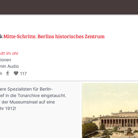
lk
Mitte-Schritte. Berlins historisches Zentrum
adt im ohr
tionen
min Audio
directions_walk
m
favorite
117
re Spezialisten für Berlin-
ief in die Tonarchive eingetaucht.
f der Museumsinsel auf eine
ahr 1912!