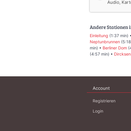
Audio, Karte
Andere Stationen i
Einleitung
(1:37 min) 
Neptunbrunnen
(5:18
min) •
Berliner Dom
(
(4:57 min) •
Dircksen
Account
Registrieren
Login