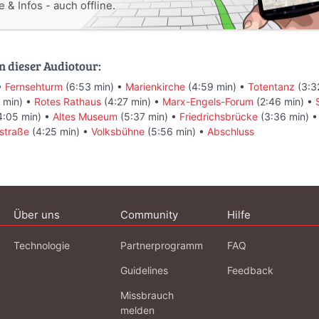
 & Infos - auch offline.
n dieser Audiotour:
•
Fernsehturm
(6:53 min) •
Marienkirche
(4:59 min) •
Totentanz
(3:3
 min) •
Rotes Rathaus
(4:27 min) •
Marx-Engels-Forum
(2:46 min) •
4:05 min) •
Altes Museum
(5:37 min) •
Friedrichsbrücke
(3:36 min) 
straße
(4:25 min) •
Volksbühne
(5:56 min) •
Abschluss
Über uns
Community
Hilfe
Technologie
Partnerprogramm
FAQ
Guidelines
Feedback
Missbrauch
melden