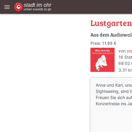
menu
Lustgarten
Aus dem Audiowa
Preis: 11.99 €
von
st
16 Sta
68:02 
3.31 k
Anna und Karl, unse
Sightseeing, sind t
Freuen Sie sich au
Konzertreise ins J