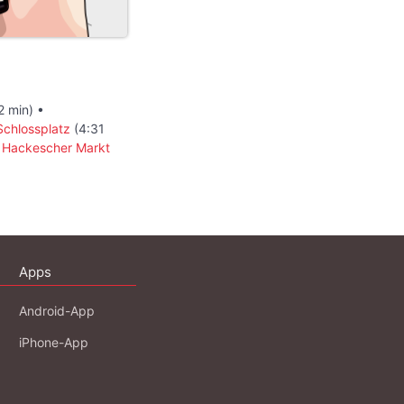
2 min) •
Schlossplatz
(4:31
•
Hackescher Markt
Apps
Android-App
iPhone-App