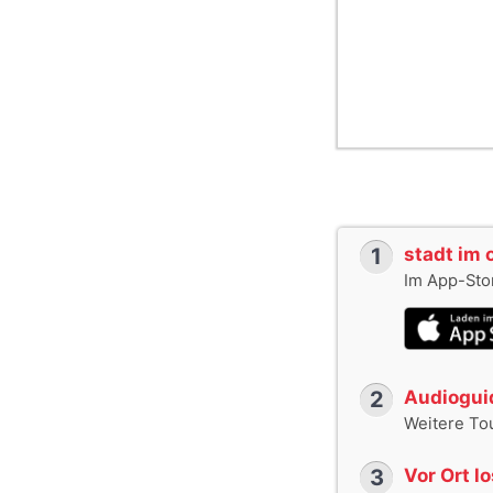
1
stadt im 
Im App-Stor
2
Audioguid
Weitere To
3
Vor Ort l