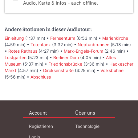
Audio, Karte & Infos - auch offline.
Andere Stationen in dieser Audiotour:
Einleitung
(1:37 min) •
Fernsehturm
(6:53 min) •
Marienkirche
(4:59 min) •
Totentanz
(3:32 min) •
Neptunbrunnen
(5:18 min)
•
Rotes Rathaus
(4:27 min) •
Marx-Engels-Forum
(2:46 min) •
Lustgarten
(5:23 min) •
Berliner Dom
(4:05 min) •
Altes
Museum
(5:37 min) •
Friedrichsbrücke
(3:36 min) •
Hackescher
Markt
(4:57 min) •
Dircksenstraße
(4:25 min) •
Volksbühne
(5:56 min) •
Abschluss
Account
Über uns
Registrieren
Technologie
Login