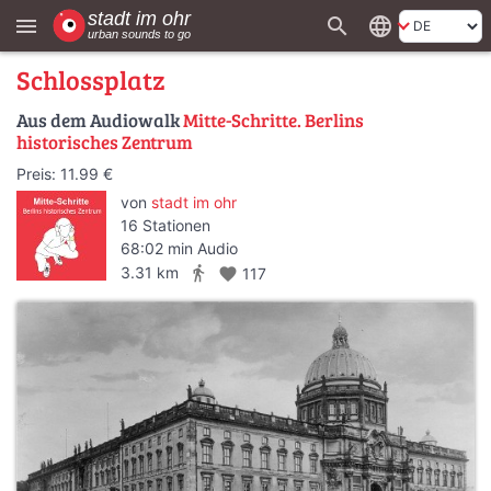
search
language
menu
Schlossplatz
Aus dem Audiowalk
Mitte-Schritte. Berlins
historisches Zentrum
Preis: 11.99 €
von
stadt im ohr
16 Stationen
68:02 min Audio
directions_walk
3.31 km
favorite
117