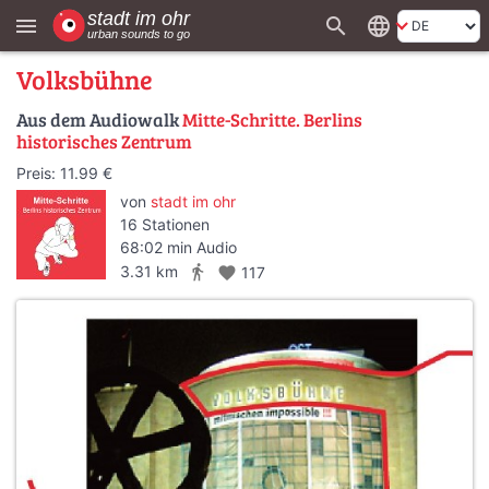
search
language
menu
Volksbühne
Aus dem Audiowalk
Mitte-Schritte. Berlins
historisches Zentrum
Preis: 11.99 €
von
stadt im ohr
16 Stationen
68:02 min Audio
directions_walk
3.31 km
favorite
117