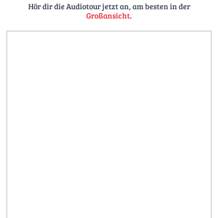
Hör dir die Audiotour jetzt an, am besten in der
verschenken:
Als Downloadgutschein für den Audioguide
Großansicht
.
in der Smartphone-App
Weitere Touren:
https://stadt-im-ohr.de