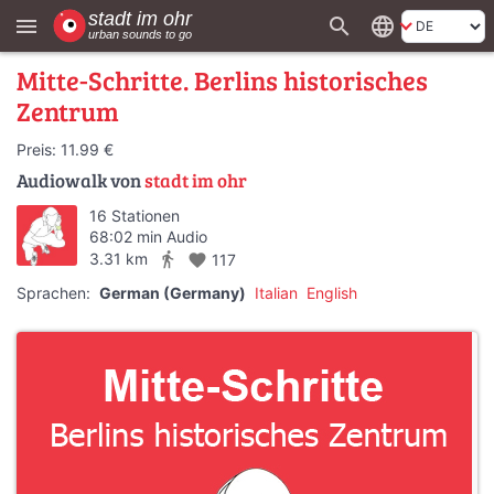
search
language
menu
Mitte-Schritte. Berlins historisches
Zentrum
Preis: 11.99 €
Audiowalk von
stadt im ohr
16 Stationen
68:02 min Audio
directions_walk
3.31 km
favorite
117
Sprachen:
German (Germany)
Italian
English