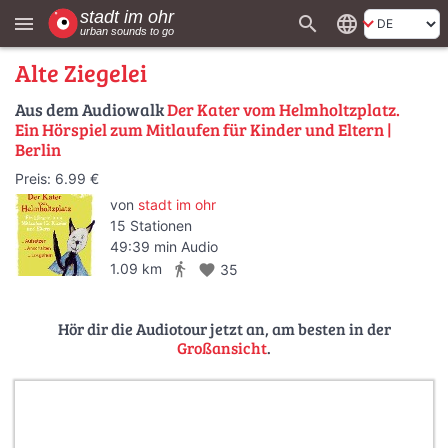
search
language
menu
Alte Ziegelei
Aus dem Audiowalk
Der Kater vom Helmholtzplatz.
Ein Hörspiel zum Mitlaufen für Kinder und Eltern |
Berlin
Preis: 6.99 €
von
stadt im ohr
15 Stationen
49:39 min Audio
directions_walk
1.09 km
favorite
35
Hör dir die Audiotour jetzt an, am besten in der
Großansicht
.