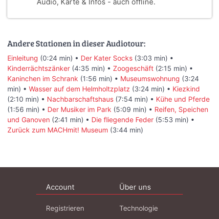
Audio, Karte & Infos - auch offline.
Andere Stationen in dieser Audiotour:
Einleitung
(0:24 min) •
Der Kater Socks
(3:03 min) •
Kinderrächtszänker
(4:35 min) •
Zoogeschäft
(2:15 min) •
Kaninchen im Schrank
(1:56 min) •
Museumswohnung
(3:24
min) •
Wasser auf dem Helmholtzplatz
(3:24 min) •
Kiezkind
(2:10 min) •
Nachbarschaftshaus
(7:54 min) •
Kühe und Pferde
(1:56 min) •
Der Musiker im Park
(5:09 min) •
Reifen, Speichen
und Ganoven
(2:41 min) •
Die fliegende Feder
(5:53 min) •
Zurück zum MACHmit! Museum
(3:44 min)
Account
Über uns
Registrieren
Technologie