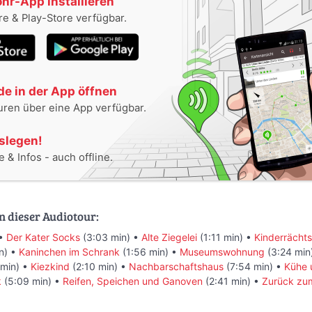
ohr-App installieren
e & Play-Store verfügbar.
e in der App öffnen
uren über eine App verfügbar.
oslegen!
 & Infos - auch offline.
n dieser Audiotour:
 •
Der Kater Socks
(3:03 min) •
Alte Ziegelei
(1:11 min) •
Kinderrächt
n) •
Kaninchen im Schrank
(1:56 min) •
Museumswohnung
(3:24 min
 min) •
Kiezkind
(2:10 min) •
Nachbarschaftshaus
(7:54 min) •
Kühe 
k
(5:09 min) •
Reifen, Speichen und Ganoven
(2:41 min) •
Zurück zu