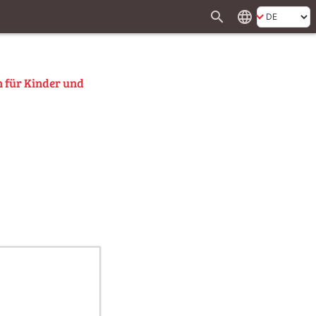
search
language
n für Kinder und