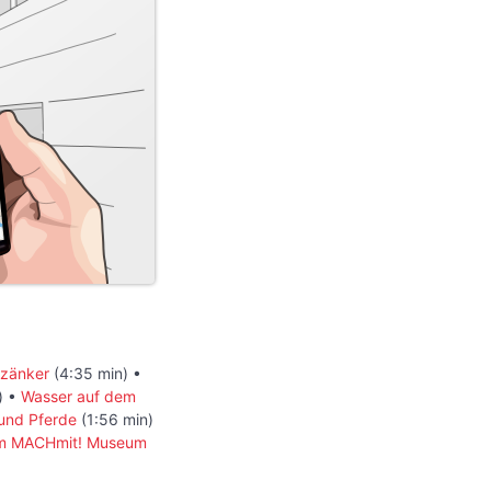
szänker
(4:35 min) •
) •
Wasser auf dem
und Pferde
(1:56 min)
m MACHmit! Museum