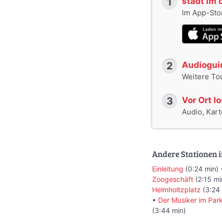
1
stadt im 
Im App-Stor
2
Audioguid
Weitere To
3
Vor Ort l
Audio, Karte
Andere Stationen i
Einleitung
(0:24 min)
Zoogeschäft
(2:15 mi
Helmholtzplatz
(3:24
•
Der Musiker im Par
(3:44 min)