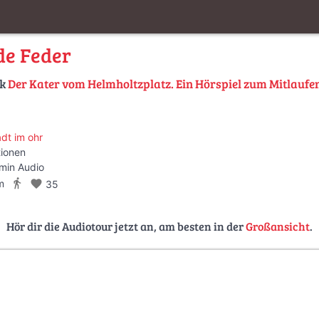
de Feder
lk
Der Kater vom Helmholtzplatz. Ein Hörspiel zum Mitlaufe
adt im ohr
tionen
min Audio
directions_walk
m
favorite
35
Hör dir die Audiotour jetzt an, am besten in der
Großansicht
.