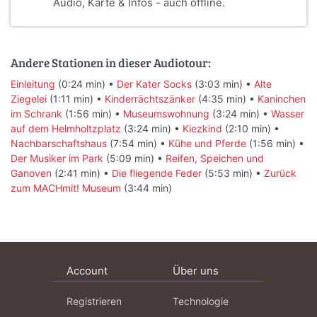
Audio, Karte & Infos - auch offline.
Andere Stationen in dieser Audiotour:
Einleitung
(0:24 min) •
Der Kater Socks
(3:03 min) •
Alte
Ziegelei
(1:11 min) •
Kinderrächtszänker
(4:35 min) •
Kaninchen
im Schrank
(1:56 min) •
Museumswohnung
(3:24 min) •
Wasser
auf dem Helmholtzplatz
(3:24 min) •
Kiezkind
(2:10 min) •
Nachbarschaftshaus
(7:54 min) •
Kühe und Pferde
(1:56 min) •
Der Musiker im Park
(5:09 min) •
Reifen, Speichen und
Ganoven
(2:41 min) •
Die fliegende Feder
(5:53 min) •
Zurück
zum MACHmit! Museum
(3:44 min)
Account
Über uns
Registrieren
Technologie