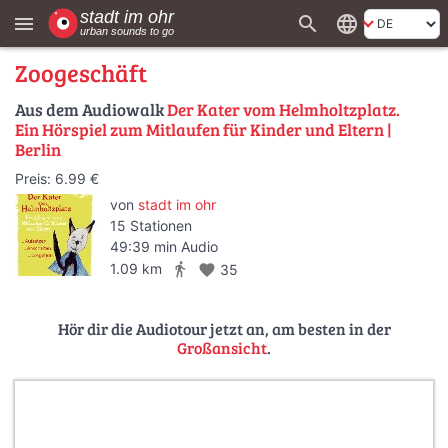
search
language
menu
Zoogeschäft
Aus dem Audiowalk
Der Kater vom Helmholtzplatz.
Ein Hörspiel zum Mitlaufen für Kinder und Eltern |
Berlin
Preis: 6.99 €
von
stadt im ohr
15 Stationen
49:39 min Audio
directions_walk
1.09 km
favorite
35
Hör dir die Audiotour jetzt an, am besten in der
Großansicht
.