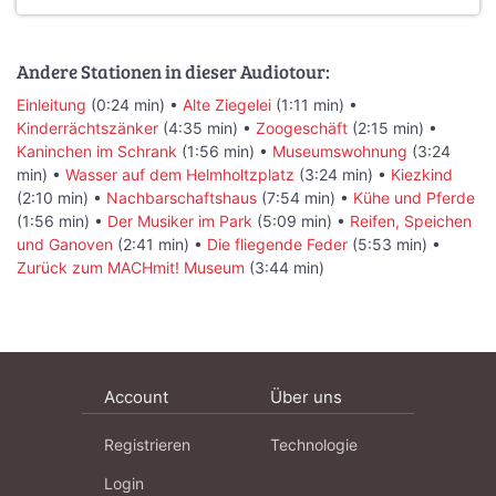
Andere Stationen in dieser Audiotour:
Einleitung
(0:24 min) •
Alte Ziegelei
(1:11 min) •
Kinderrächtszänker
(4:35 min) •
Zoogeschäft
(2:15 min) •
Kaninchen im Schrank
(1:56 min) •
Museumswohnung
(3:24
min) •
Wasser auf dem Helmholtzplatz
(3:24 min) •
Kiezkind
(2:10 min) •
Nachbarschaftshaus
(7:54 min) •
Kühe und Pferde
(1:56 min) •
Der Musiker im Park
(5:09 min) •
Reifen, Speichen
und Ganoven
(2:41 min) •
Die fliegende Feder
(5:53 min) •
Zurück zum MACHmit! Museum
(3:44 min)
Account
Über uns
Registrieren
Technologie
Login