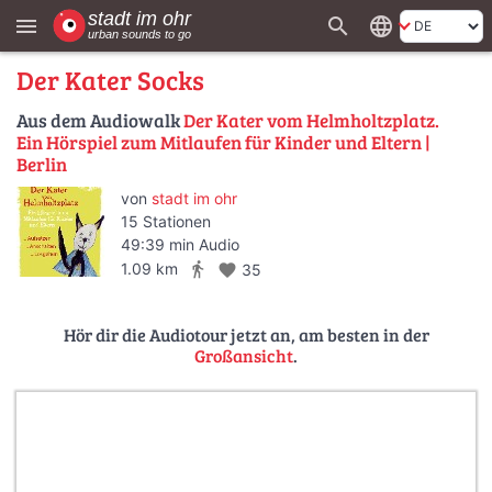
search
language
menu
Der Kater Socks
Aus dem Audiowalk
Der Kater vom Helmholtzplatz.
Ein Hörspiel zum Mitlaufen für Kinder und Eltern |
Berlin
von
stadt im ohr
15 Stationen
49:39 min Audio
directions_walk
1.09 km
favorite
35
Hör dir die Audiotour jetzt an, am besten in der
Großansicht
.