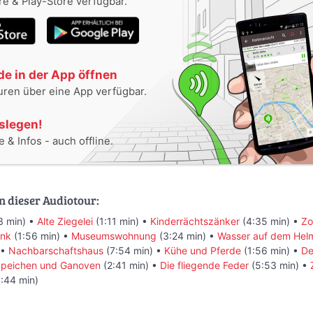
e & Play-Store verfügbar.
e in der App öffnen
uren über eine App verfügbar.
oslegen!
 & Infos - auch offline.
n dieser Audiotour:
3 min) •
Alte Ziegelei
(1:11 min) •
Kinderrächtszänker
(4:35 min) •
Zo
ank
(1:56 min) •
Museumswohnung
(3:24 min) •
Wasser auf dem Helm
 •
Nachbarschaftshaus
(7:54 min) •
Kühe und Pferde
(1:56 min) •
De
 Speichen und Ganoven
(2:41 min) •
Die fliegende Feder
(5:53 min) •
:44 min)