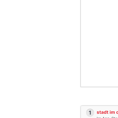
1
stadt im 