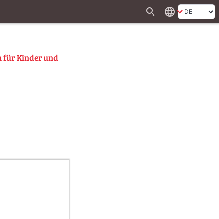
search
language
n für Kinder und