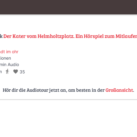
lk
Der Kater vom Helmholtzplatz. Ein Hörspiel zum Mitlaufe
adt im ohr
tionen
min Audio
directions_walk
m
favorite
35
Hör dir die Audiotour jetzt an, am besten in der
Großansicht
.