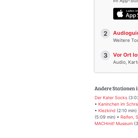
Im App-Stor
2
Audioguid
Weitere To
3
Vor Ort l
Audio, Karte
Andere Stationen i
Der Kater Socks
(3:0
•
Kaninchen im Schr
•
Kiezkind
(2:10 min)
(5:09 min) •
Reifen,
MACHmit! Museum
(3