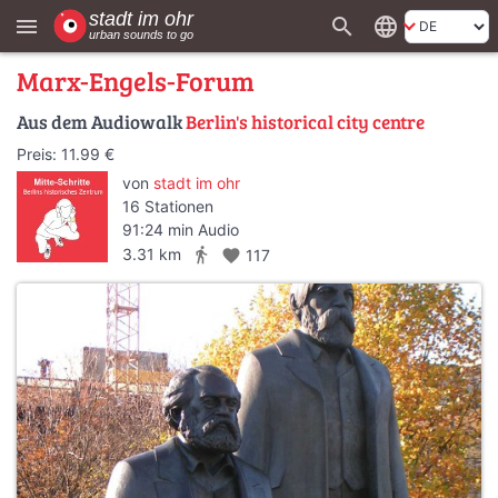
search
language
menu
Marx-Engels-Forum
Aus dem Audiowalk
Berlin's historical city centre
Preis: 11.99 €
von
stadt im ohr
16 Stationen
91:24 min Audio
directions_walk
3.31 km
favorite
117