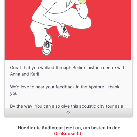
Great that you walked through Berlin’s historic centre with
Anna and Karl!
We’d love to hear your feedback in the Apstore - thank
you!
By the way: You can also give this acoustic city tour as a
gift:
As a download voucher for the audio guide in the
smartphone app
Hör dir die Audiotour jetzt an, am besten in der
More tours:
https://stadt-im-ohr.de
Großansicht
.