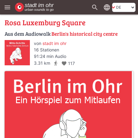
search
language
menu
Rosa Luxemburg Square
Aus dem Audiowalk
Berlin's historical city centre
von
stadt im ohr
16 Stationen
91:24 min Audio
directions_walk
3.31 km
favorite
117